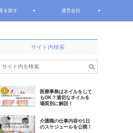
座を探す
運営会社
サイト内検索
医療事務はネイルをして
もOK？適切なネイルを
場面別に解説！
介護職の仕事内容や1日
のスケジュールを公開！