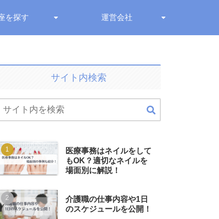
座を探す
運営会社
サイト内検索
医療事務はネイルをして
もOK？適切なネイルを
場面別に解説！
介護職の仕事内容や1日
のスケジュールを公開！