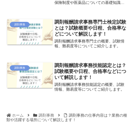
保険制度や医薬品についての基礎知識、
レセプト作成など、調剤事務の仕事に必
要な知識・スキルを証明するものです。
資格を持っておけば、未経験者の場合に
調剤報酬請求事務専門士検定試験
は特に就職に有利になるの...
調剤事務
とは？試験概要や日程、合格率な
どについて解説します！
調剤報酬請求事務専門士の概要、試験情
報、難易度等についてご紹介します。
調剤報酬請求事務技能認定とは？
調剤事務
試験概要や日程、合格率などにつ
いて解説します！
調剤報酬請求事務技能認定の概要、試験
情報、難易度等についてご紹介します。
ホーム
調剤事務
調剤事務の仕事内容は？業務の種
類や活躍する場所について解説します！