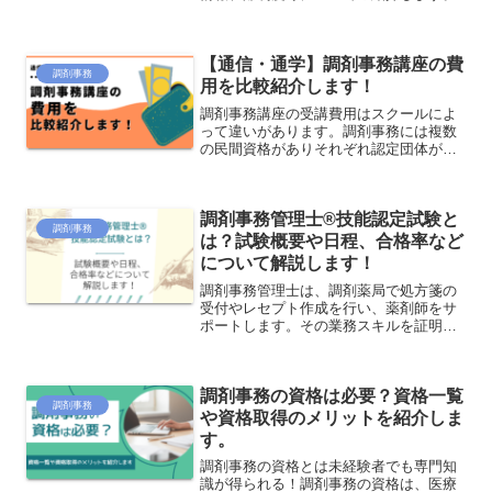
【通信・通学】調剤事務講座の費
調剤事務
用を比較紹介します！
調剤事務講座の受講費用はスクールによ
って違いがあります。調剤事務には複数
の民間資格がありそれぞれ認定団体が異
なる点などがあげられます。どの調剤事
務資格を目指すのかによっても受講スク
ールは変わってきます。よく比較検討し
調剤事務管理士®技能認定試験と
たうえで自分に合った講座選びをしてみ
調剤事務
てください。
は？試験概要や日程、合格率など
について解説します！
調剤事務管理士は、調剤薬局で処方箋の
受付やレセプト作成を行い、薬剤師をサ
ポートします。その業務スキルを証明す
るのが調剤事務管理士技能認定試験で
す。調剤事務の資格は、採用面接や実務
で役立ちます。このページでは、調剤事
調剤事務の資格は必要？資格一覧
務管理士技能認定試験の試験日や試験範
調剤事務
囲など、調剤事務の資格取得に関する情
や資格取得のメリットを紹介しま
報をご紹介します。
す。
調剤事務の資格とは未経験者でも専門知
識が得られる！調剤事務の資格は、医療