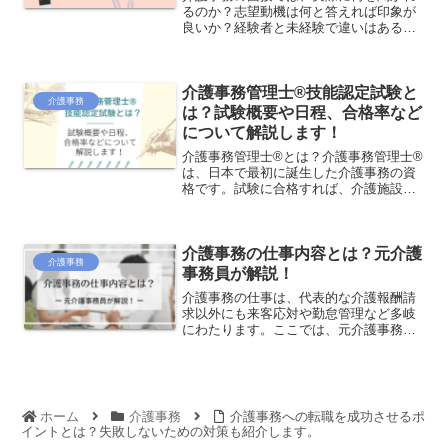
るのか？志望動機は何と答えれば印象が
良いか？経験者と未経験で違いはある
の？そんな面接の疑問に新卒で介護事務
に就職し、その後採用担当になった元介
護事務員が詳しくご解説します。
介護事務管理士®技能認定試験と
介護事務
は？試験概要や日程、合格率など
について解説します！
介護事務管理士®とは？介護事務管理士®
は、日本で最初に誕生した介護事務の資
格です。試験に合格すれば、介護施設の
受付や会計だけでなく、「介護レセプ
ト」を作成するスキルがあることを証明
できます。とくに「介護レセプト」を作
介護事務の仕事内容とは？元介護
成するための知識やスキル...
介護事務
事務員が解説！
介護事務の仕事は、代表的な介護報酬請
求以外にも来客応対や勤怠管理など多岐
にわたります。ここでは、元介護事務員
が介護事務の現場での具体的な仕事内容
や必要なスキルについて詳しく解説して
いきます。
ホーム
介護事務
介護事務への転職を成功させるポ
イントとは？失敗しないための対策も紹介します。