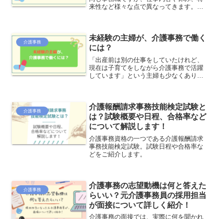
来性など様々な点で異なってきます。ど
ちらの事務職に就こうか迷っている方
は、是非参考にしてみてください。
未経験の主婦が、介護事務で働く
介護事務
には？
「出産前は別の仕事をしていたけれど、
現在は子育てをしながら介護事務で活躍
しています」という主婦も少なくありま
せん。未経験でもすぐに採用されるため
のスキルや、介護事務として求められる
人材、仕事内容についても詳しく説明し
介護報酬請求事務技能検定試験と
ます。
介護事務
は？試験概要や日程、合格率など
について解説します！
介護事務資格の一つである介護報酬請求
事務技能検定試験。試験日程や合格率な
どをご紹介します。
介護事務の志望動機は何と答えた
介護事務
らいい？元介護事務員の採用担当
が面接について詳しく紹介！
介護事務の面接では、実際に何を聞かれ