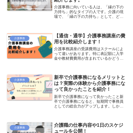
介護事務に向いている人は、「縁の下の
力持ち」的なタイプの人です。介護の現
場で、「縁の下の力持ち」として、どの
ような仕事内容を行えばいいのか。ま
た、必要なスキルを紹介します。
【通信・通学】介護事務講座の費
介護事務
用を比較紹介します！
介護事務講座の受講費用はスクールによ
って違いがあります。特に表記額に入学
金や教材費費用が含まれているかどうか
の確認は必要です。費用以外の違いも含
めて資料請求し、比較検討されることを
おすすめします。
新卒で介護事務になるメリットと
介護事務
は？実際の体験から介護事務にな
って良かったことを紹介！
新卒で介護事務になって良かったこと新
卒で介護事務になると、短期間で事務員
としての総合力がアップします。しか
し、採用人数が増えている職種ではある
ものの、新卒を募集している施設はまだ
まだ少数。そのため、実際に働くイメー
介護職の仕事内容や1日のスケジ
ジがつきにくいのです。そこ...
介護事務
ュールを公開！