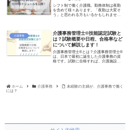
シフト制で働く介護職。勤務体制は夜勤
を含めて様々あります。「夜勤は大変そ
う」と思われる方もいるかもしれません
が、夜勤だからこそのメリットなどを紹
介します。
介護事務管理士®技能認定試験と
介護事務
は？試験概要や日程、合格率など
について解説します！
介護事務管理士®とは？介護事務管理士®
は、日本で最初に誕生した介護事務の資
格です。試験に合格すれば、介護施設の
受付や会計だけでなく、「介護レセプ
ト」を作成するスキルがあることを証明
できます。とくに「介護レセプト」を作
成するための知識やスキル...
ホーム
介護事務
未経験の主婦が、介護事務で働く
には？