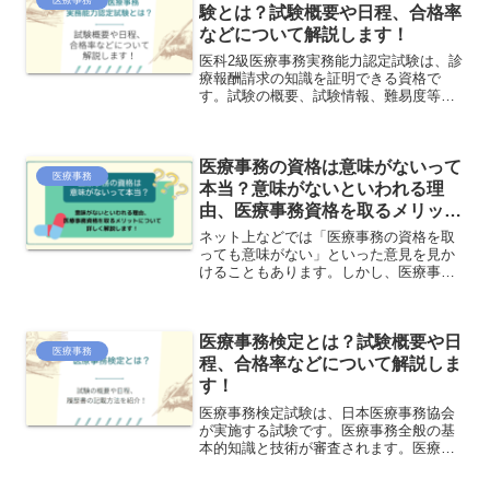
く解説していきます。
験とは？試験概要や日程、合格率
などについて解説します！
医科2級医療事務実務能力認定試験は、診
療報酬請求の知識を証明できる資格で
す。試験の概要、試験情報、難易度等に
ついてご紹介します。
医療事務の資格は意味がないって
医療事務
本当？意味がないといわれる理
由、医療事務資格を取るメリット
について詳しく解説します！
ネット上などでは「医療事務の資格を取
っても意味がない」といった意見を見か
けることもあります。しかし、医療事務
の資格はとくに未経験から医療事務を目
指す方にとっては就職活動の面でも、就
職してから実際に現場で働く際にもかな
医療事務検定とは？試験概要や日
り役立つ資格です。ここでは何故、医療
医療事務
事務の資格は意味がないといわれるのか
程、合格率などについて解説しま
その理由と、医療事務資格を取ることの
す！
メリットについて詳しく解説していきま
す。
医療事務検定試験は、日本医療事務協会
が実施する試験です。医療事務全般の基
本的知識と技術が審査されます。医療事
務の資格の中でも現場の知名度が高い資
格ですので、初心者が安心して勉強でき