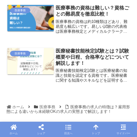
るのが特徴です。
医療事務の資格は難しい？資格ご
医療事務
との難易度を徹底比較！
医療事務の資格は約10種類ほどあり、難
易度も幅広いです。易しい試験の代表格
は医療事務検定とメディカルクラーク、
難しい試験の代表格は「診療報酬請求事
務能力認定試験」です。医療事務の初心
者の方は易しい試験を、経験者のスキル
医療秘書技能検定試験とは？試験
アップには中級〜上級レベルの難易度の
医療事務
試験を選びましょう。本ページでは、医
概要や日程、合格率などについて
療事務の資格の難易度を紹介します。
解説します！
医療秘書技能検定試験とは医療秘書の知
識と技能を認定する資格です。医療秘書
に関する知識やスキルなどを証明する資
格ですが、医療事務のスキルとしてかか
せないレセプト作成、診療報酬点数表の
理解なども求められます。医療事務資格
の一つとして知られる、医療秘書技能検
定試験の概要、試験情報等についてご紹
ホーム
医療事務
医療事務の求人の特徴は？雇用形
介します。
態による違いから未経験OKの求人の実態まで解説します！
ホーム
シェア
目次へ
トップ
サイドバー