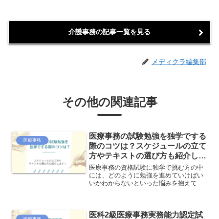
介護事務の記事一覧を見る
メディクラ編集部
その他の関連記事
医療事務の試験勉強を独学でする
医療事務
際のコツは？スケジュールの立て
方やテキストの選び方も紹介しま
す！
医療事務の資格試験に独学で挑む方の中
には、どのように勉強を進めていけばい
いかわからないといった悩みを抱えてい
る方もいるのではないでしょうか？ここ
では、勉強のスケジュールの立て方か
ら、テキストの選び方、そして医療事務
医科2級医療事務実務能力認定試
の勉強をする際のコツなどについて詳し
医療事務