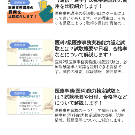
【通信・通学】医療事務講座の費
医療事務
用を比較紹介します！
医療事務講座の受講費用はスクールによ
って違いがあります。その理由は、そも
そも講座によって取得を目指す資格の違
いもあげられるでしょう。比較検討する
際は、できる限り多くのスクールパンフ
レットを見比べることをおすすめしま
医科2級医療事務実務能力認定試
す。その際、学習フォローや使用テキス
医療事務
トなども確認してみてください。
験とは？試験概要や日程、合格率
などについて解説します！
医科2級医療事務実務能力認定試験は、診
療報酬請求の知識を証明できる資格で
す。試験の概要、試験情報、難易度等に
ついてご紹介します。
医療事務(医科)能力検定試験と
医療事務
は？試験概要や日程、合格率など
について解説します！
医療事務資格の一つとして知られる、医
療事務(医科)能力検定試験の概要、試験
情報、難易度等についてご紹介します。