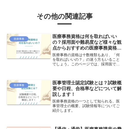
その他の関連記事
医療事務資格は何を取ればいい
医療事務
の？採用面や難易度など様々な観
点からおすすめの医療事務資格を
ご紹介！
医療事務の資格は十数種類もあり、「何
を取ればいいの？」の迷う方もいること
でしょう。このページでは、採用面で有
利になる資格や初心者でも挑戦しやすい
資格など、様々な観点からおすすめの医
療事務資格をご紹介します。これから医
医事管理士認定試験とは？試験概
療事務の資格に挑戦する方はご参考にな
医療事務
さってください。
要や日程、合格率などについて解
説します！
医療事務資格の一つとして知られる、医
事管理士の概要、試験情報等についてご
紹介します。