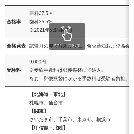
医科37.5％
合格率
歯科35.5%
※2021年の結果です
合格発表
試験月の翌々月末までに、合否通知および協会
スクロールできます
9,000円
受験料
※受験手数料は郵便振替にて納入。
なお、郵便振替にかかる手数料は受験者負担。
【北海道・東北】
札幌市、仙台市
【関東】
さいたま市、千葉市、東京都、横浜市
【甲信越・北陸】