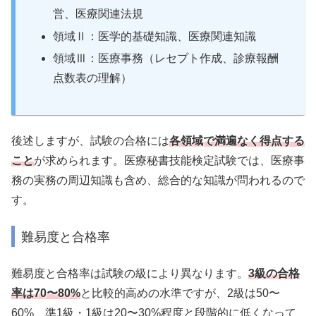
営、医療関連法規
領域Ⅱ：医学的基礎知識、医療関連知識
領域Ⅲ：医療事務（レセプト作成、診療報酬
点数表の理解）
後述しますが、試験の合格には
各領域で満遍なく得点する
こと
が求められます。医療秘書技能検定試験では、医療事
務の実務の周辺知識も含め、総合的な知識が問われるので
す。
難易度と合格率
難易度と合格率は試験の級により異なります。
3級の合格
率は70〜80%
と比較的高めの水準ですが、2級は50〜
60%、準1級・1級は20〜30%程度と段階的に低くなって