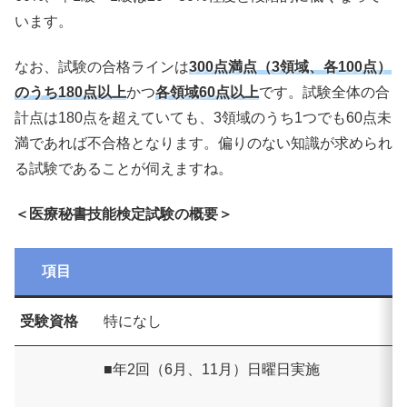
います。
なお、試験の合格ラインは
300点満点（3領域、各100点）
のうち180点以上
かつ
各領域60点以上
です。試験全体の合
計点は180点を超えていても、3領域のうち1つでも60点未
満であれば不合格となります。偏りのない知識が求められ
る試験であることが伺えますね。
＜医療秘書技能検定試験の概要＞
項目
内
受験資格
特になし
■年2回（6月、11月）日曜日実施